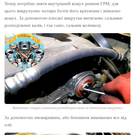
Тепер потрібно зняти внутрішній кожух ременя ГРМ, для
цього викручуємо чотири болти його кріплення і знімаємо
кожух. За допомогою плоскої викрутки витягаємо сальники
розподільчих валів, і так само, сальник колінвалу.
Видалення старих сальників розподільних валів за допомогою викрутки
За допомогою знежирювача, або бензином вимиваємо все від
олії.