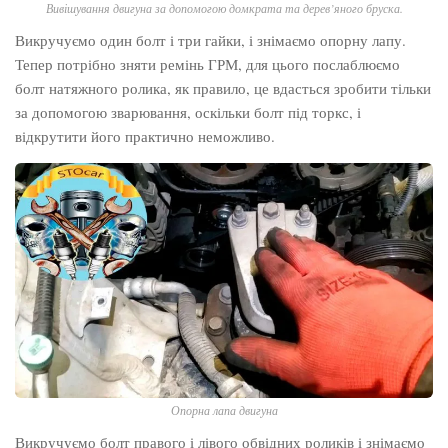
Вивішування двигуна за допомогою домкрата та дерев’яного бруска.
Викручуємо один болт і три гайки, і знімаємо опорну лапу.
Тепер потрібно зняти ремінь ГРМ, для цього послаблюємо
болт натяжного ролика, як правило, це вдасться зробити тільки
за допомогою зварювання, оскільки болт під торкс, і
відкрутити його практично неможливо.
Опорна лапа двигуна
Викручуємо болт правого і лівого обвідних роликів і знімаємо