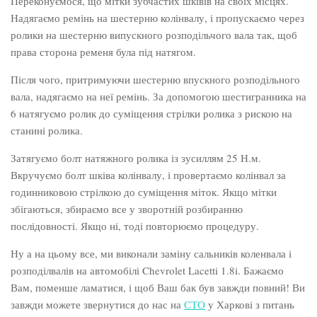
Переконуємося, що мітки зубчастих шківів на своїх місцях.
Надягаємо ремінь на шестерню колінвалу, і пропускаємо через
ролики на шестерню випускного розподільчого вала так, щоб
права сторона ременя була під натягом.
Після чого, притримуючи шестерню впускного розподільного
вала, надягаємо на неї ремінь. За допомогою шестигранника на
6 натягуємо ролик до суміщення стрілки ролика з рискою на
станині ролика.
Затягуємо болт натяжного ролика із зусиллям 25 Н.м.
Вкручуємо болт шківа колінвалу, і провертаємо колінвал за
годинниковою стрілкою до суміщення міток. Якщо мітки
збігаються, збираємо все у зворотній розбиранню
послідовності. Якщо ні, тоді повторюємо процедуру.
Ну а на цьому все, ми виконали заміну сальників коленвала і
розподілвалів на автомобілі Chevrolet Lacetti 1.8i. Бажаємо
Вам, поменше ламатися, і щоб Ваш бак був завжди повний! Ви
завжди можете звернутися до нас на
СТО
у Харкові з питань