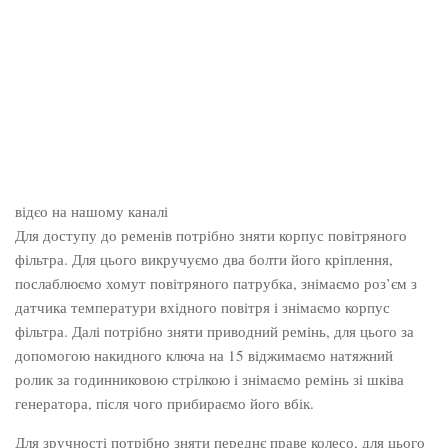
відєо на нашому каналі
Для доступу до ременів потрібно зняти корпус повітряного
фільтра. Для цього викручуємо два болти його кріплення,
послаблюємо хомут повітряного патрубка, знімаємо роз’єм з
датчика температури вхідного повітря і знімаємо корпус
фільтра. Далі потрібно зняти приводний ремінь, для цього за
допомогою накидного ключа на 15 віджимаємо натяжний
ролик за годинниковою стрілкою і знімаємо ремінь зі шківа
генератора, після чого прибираємо його вбік.
Для зручності потрібно зняти переднє праве колесо, для цього