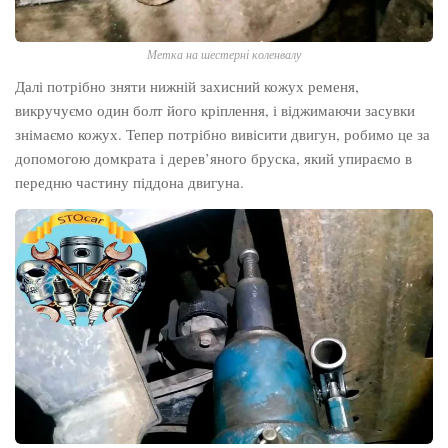
Метка на шестерні коленвалу
Далі потрібно зняти нижній захисний кожух ременя,
викручуємо один болт його кріплення, і віджимаючи засувки
знімаємо кожух. Тепер потрібно вивісити двигун, робимо це за
допомогою домкрата і дерев’яного бруска, який упираємо в
передню частину піддона двигуна.