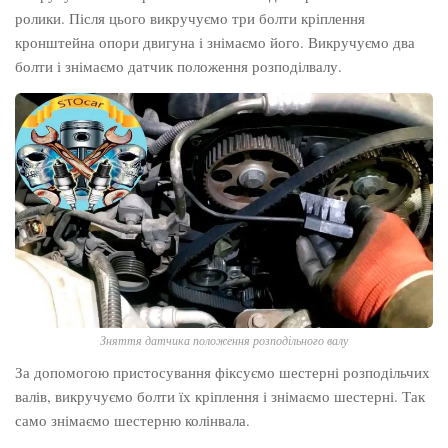
ролики. Після цього викручуємо три болти кріплення
кронштейна опори двигуна і знімаємо його. Викручуємо два
болти і знімаємо датчик положення розподілвалу.
Зняття датчика положення розподільного валу
За допомогою пристосування фіксуємо шестерні розподільчих
валів, викручуємо болти їх кріплення і знімаємо шестерні. Так
само знімаємо шестерню колінвала.