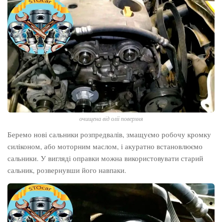
очищена від олії поверхня
Беремо нові сальники розпредвалів, змащуємо робочу кромку
силіконом, або моторним маслом, і акуратно встановлюємо
сальники. У вигляді оправки можна використовувати старий
сальник, розвернувши його навпаки.