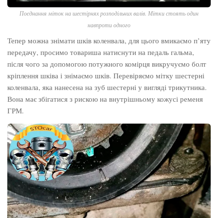
Поєднання міток на шестірнях розподільних валів. Мітки стоять один
навпроти одного
Тепер можна знімати шків коленвала, для цього вмикаємо п’яту
передачу, просимо товариша натиснути на педаль гальма,
після чого за допомогою потужного комірця викручуємо болт
кріплення шківа і знімаємо шків. Перевіряємо мітку шестерні
коленвала, яка нанесена на зуб шестерні у вигляді трикутника.
Вона має збігатися з рискою на внутрішньому кожусі ременя
ГРМ.