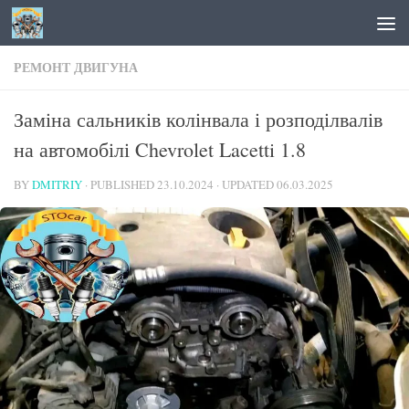
Skip to content
РЕМОНТ ДВИГУНА
Заміна сальників колінвала і розподілвалів
на автомобілі Chevrolet Lacetti 1.8
BY
DMITRIY
· PUBLISHED
23.10.2024
· UPDATED
06.03.2025