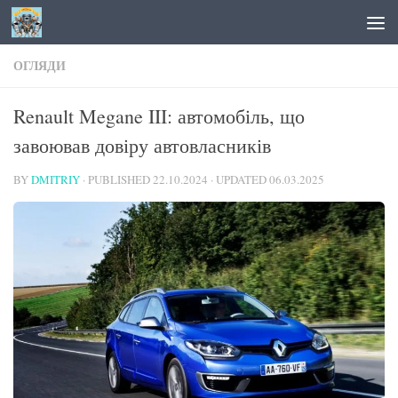
Skip to content
ОГЛЯДИ
Renault Megane III: автомобіль, що
завоював довіру автовласників
BY
DMITRIY
· PUBLISHED
22.10.2024
· UPDATED
06.03.2025