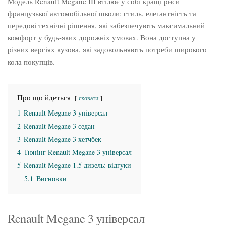
Модель Renault Megane III втілює у собі кращі риси
французької автомобільної школи: стиль, елегантність та
передові технічні рішення, які забезпечують максимальний
комфорт у будь-яких дорожніх умовах. Вона доступна у
різних версіях кузова, які задовольняють потреби широкого
кола покупців.
Про що йдеться
сховати
1
Renault Megane 3 універсал
2
Renault Megane 3 седан
3
Renault Megane 3 хетчбек
4
Тюнінг Renault Megane 3 універсал
5
Renault Megane 1.5 дизель: відгуки
5.1
Висновки
Renault Megane 3 універсал