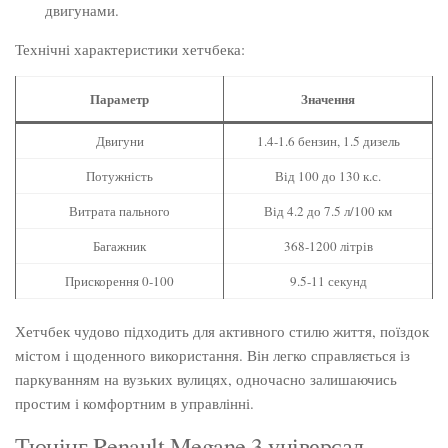
двигунами.
Технічні характеристики хетчбека:
Параметр
Значення
Двигуни
1.4-1.6 бензин, 1.5 дизель
Потужність
Від 100 до 130 к.с.
Витрата пального
Від 4.2 до 7.5 л/100 км
Багажник
368-1200 літрів
Прискорення 0-100
9.5-11 секунд
Хетчбек чудово підходить для активного стилю життя, поїздок
містом і щоденного використання. Він легко справляється із
паркуванням на вузьких вулицях, одночасно залишаючись
простим і комфортним в управлінні.
Тюнінг Renault Megane 3 універсал