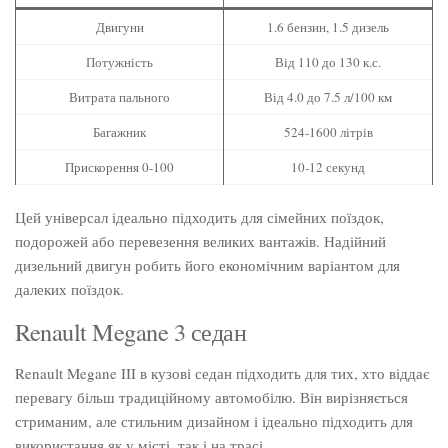
Двигуни
1.6 бензин, 1.5 дизель
Потужність
Від 110 до 130 к.с.
Витрата пального
Від 4.0 до 7.5 л/100 км
Багажник
524-1600 літрів
Прискорення 0-100
10-12 секунд
Цей універсал ідеально підходить для сімейних поїздок,
подорожей або перевезення великих вантажів. Надійний
дизельний двигун робить його економічним варіантом для
далеких поїздок.
Renault Megane 3 седан
Renault Megane III в кузові седан підходить для тих, хто віддає
перевагу більш традиційному автомобілю. Він вирізняється
стриманим, але стильним дизайном і ідеально підходить для
використання як у місті, так і на трасі.