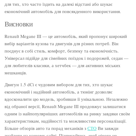
для тих, хто часто їздить на далекі відстані або шукає
економічний автомобіль для повсякденного використання.
Висновки
Renault Megane III — це автомобіль, який пропонує широкий
вибір варіантів кузова та двигунів для різних потреб. Він
поєднує в собі стиль, комфорт, безпеку та економічність.
Універсал підійде для сімейних поїздок і подорожей, седан —
для любителів класики, а хетчбек — для активних міських
мешканців.
Двигун 1.5 dCi є чудовим вибором для тих, хто шукає
економічний і надійний автомобіль, а тюнінг дозволяє
вдосконалити цю модель, зробивши її унікальною. Незалежно
від обраної версії, Renault Megane III продовжує залишатися
одним із найпопулярніших автомобілів на ринку завдяки своїм
характеристикам, надійності та можливостям персоналізації.
Більше обзорів авто та порад механіків з
СТО
Ви завжди
знайдете на нашому сайті. Підписуйтесь, щоб нічого не