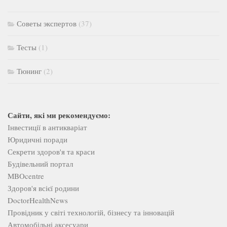
Советы экспертов
(37)
Тесты
(1)
Тюнинг
(2)
Сайти, які ми рекомендуємо:
Інвестиції в антикваріат
Юридичні поради
Секрети здоров'я та краси
Будівельний портал
MBOcentre
Здоров'я всієї родини
DoctorHealthNews
Провідник у світі технологій, бізнесу та інновацій
Автомобільні аксесуари