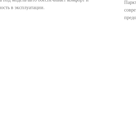
Паркт
ность в эксплуатации.
совре
пред