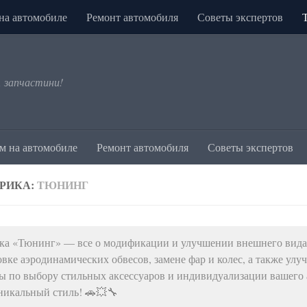
на автомобиле
Ремонт автомобиля
Советы экспертов
, запчастини!
м на автомобиле
Ремонт автомобиля
Советы экспертов
РИКА:
ТЮНИНГ
ка «Тюнинг» — все о модификации и улучшении внешнего вида 
овке аэродинамических обвесов, замене фар и колес, а также ул
ы по выбору стильных аксессуаров и индивидуализации вашего а
никальный стиль! 🚗💥🔧