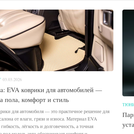
Г
03.03.2026
ta: EVA коврики для автомобилей —
а пола, комфорт и стиль
ТЮН
рики для автомобиля — это практичное решение для
Пар
салона от влаги, грязи и износа. Материал EVA
уст
 гибкость, лёгкость и долговечность, а точная
а под модель авто обеспечивает комфорт и