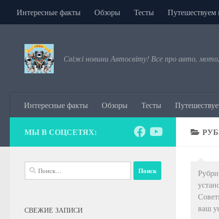
Интересные факты
Обзоры
Тесты
Путешествуем 
Перейти к содержимому
Свіжі новини Автосвіту! Все про авто, мото
Интересные факты
Обзоры
Тесты
Путешествуе
МЫ В СОЦСЕТЯХ:
РУБ
Найти:
Рубри
устан
Совет
ваш у
СВЕЖИЕ ЗАПИСИ