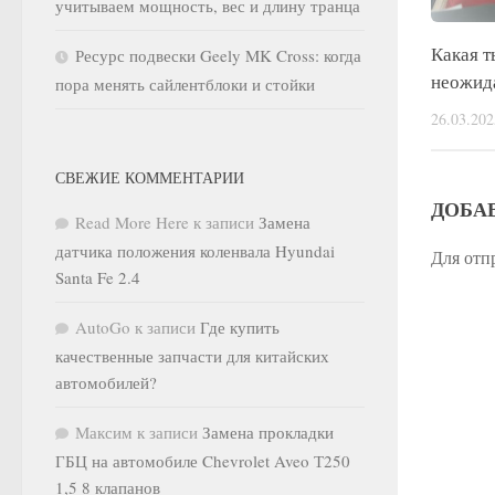
учитываем мощность, вес и длину транца
Какая т
Ресурс подвески Geely MK Cross: когда
неожид
пора менять сайлентблоки и стойки
26.03.202
СВЕЖИЕ КОММЕНТАРИИ
ДОБА
Read More Here
к записи
Замена
датчика положения коленвала Hyundai
Для отп
Santa Fe 2.4
AutoGo
к записи
Где купить
качественные запчасти для китайских
автомобилей?
Максим
к записи
Замена прокладки
ГБЦ на автомобиле Chevrolet Aveo Т250
1,5 8 клапанов