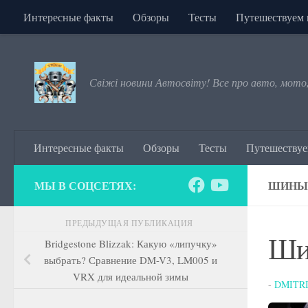
Интересные факты
Обзоры
Тесты
Путешествуем 
Перейти к содержимому
Свіжі новини Автосвіту! Все про авто, мото
Интересные факты
Обзоры
Тесты
Путешествуе
МЫ В СОЦСЕТЯХ:
ШИНЫ 
ПРЕДЫДУЩАЯ ПУБЛИКАЦИЯ
Шин
Bridgestone Blizzak: Какую «липучку»
выбрать? Сравнение DM-V3, LM005 и
VRX для идеальной зимы
-
DMITR