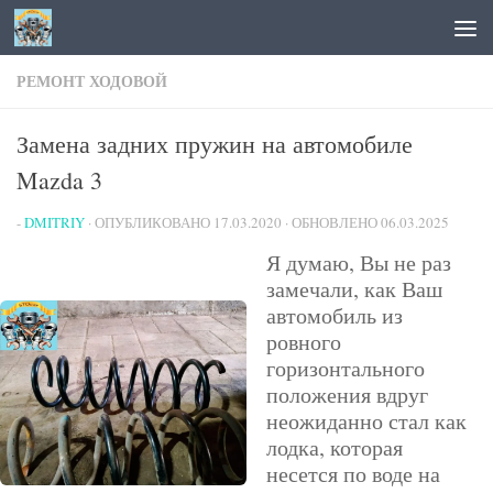
Перейти к содержимому
РЕМОНТ ХОДОВОЙ
Замена задних пружин на автомобиле
Mazda 3
-
DMITRIY
· ОПУБЛИКОВАНО
17.03.2020
· ОБНОВЛЕНО
06.03.2025
Я думаю, Вы не раз
замечали, как Ваш
автомобиль из
ровного
горизонтального
положения вдруг
неожиданно стал как
лодка, которая
несется по воде на