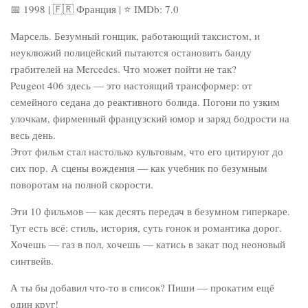
📅 1998 | 🇫🇷 Франция | ⭐ IMDb: 7.0
Марсель. Безумный гонщик, работающий таксистом, и
неуклюжий полицейский пытаются остановить банду
грабителей на Mercedes. Что может пойти не так?
Peugeot 406 здесь — это настоящий трансформер: от
семейного седана до реактивного болида. Погони по узким
улочкам, фирменный французский юмор и заряд бодрости на
весь день.
Этот фильм стал настолько культовым, что его цитируют до
сих пор. А сцены вождения — как учебник по безумным
поворотам на полной скорости.
Эти 10 фильмов — как десять передач в безумном гиперкаре.
Тут есть всё: стиль, история, суть гонок и романтика дорог.
Хочешь — газ в пол, хочешь — катись в закат под неоновый
синтвейв.
А ты бы добавил что-то в список? Пиши — прокатим ещё
один круг!