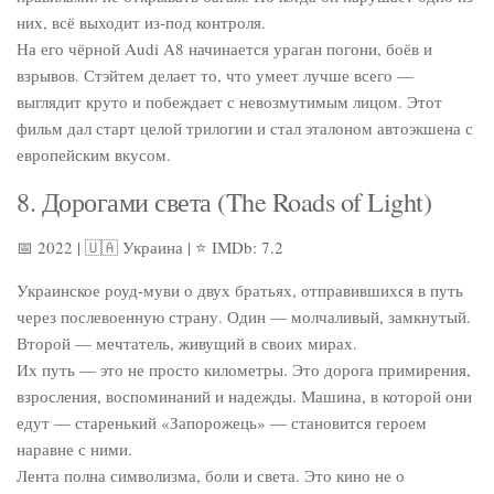
них, всё выходит из-под контроля.
На его чёрной Audi A8 начинается ураган погони, боёв и
взрывов. Стэйтем делает то, что умеет лучше всего —
выглядит круто и побеждает с невозмутимым лицом. Этот
фильм дал старт целой трилогии и стал эталоном автоэкшена с
европейским вкусом.
8. Дорогами света (The Roads of Light)
📅 2022 | 🇺🇦 Украина | ⭐ IMDb: 7.2
Украинское роуд-муви о двух братьях, отправившихся в путь
через послевоенную страну. Один — молчаливый, замкнутый.
Второй — мечтатель, живущий в своих мирах.
Их путь — это не просто километры. Это дорога примирения,
взросления, воспоминаний и надежды. Машина, в которой они
едут — старенький «Запорожець» — становится героем
наравне с ними.
Лента полна символизма, боли и света. Это кино не о