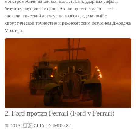
монстромобили на шипах, пыль, пламя, ударные рифы и
безумие, рвущиеся с цепи. Это не просто фильм — это
апокалиптический артхаус на колёсах, сделанный с
хирургической точностью и режиссёрским безумием Джорджа
Миллера.
2. Ford против Ferrari (Ford v Ferrari)
📅 2019 | 🇺🇸 США | ⭐ IMDb: 8.1