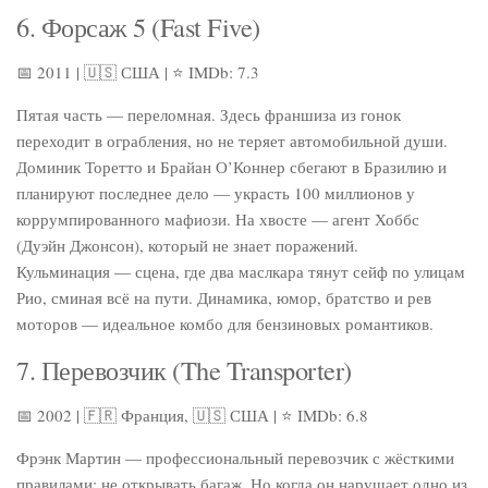
6. Форсаж 5 (Fast Five)
📅 2011 | 🇺🇸 США | ⭐ IMDb: 7.3
Пятая часть — переломная. Здесь франшиза из гонок
переходит в ограбления, но не теряет автомобильной души.
Доминик Торетто и Брайан О’Коннер сбегают в Бразилию и
планируют последнее дело — украсть 100 миллионов у
коррумпированного мафиози. На хвосте — агент Хоббс
(Дуэйн Джонсон), который не знает поражений.
Кульминация — сцена, где два маслкара тянут сейф по улицам
Рио, сминая всё на пути. Динамика, юмор, братство и рев
моторов — идеальное комбо для бензиновых романтиков.
7. Перевозчик (The Transporter)
📅 2002 | 🇫🇷 Франция, 🇺🇸 США | ⭐ IMDb: 6.8
Фрэнк Мартин — профессиональный перевозчик с жёсткими
правилами: не открывать багаж. Но когда он нарушает одно из