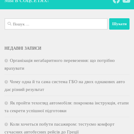
МЫ В СОЦСЕТЯХ:
Пошук:
НЕДАВНІ ЗАПИСИ
Організація негабаритного перевезення: що потрібно
врахувати
Чому одна й та сама система ГБО на двох однакових авто
дає різний результат
Як пройти техогляд автомобіля: покрокова інструкція, етапи
та секрети успішної підготовки
Коли хочеться побути пасажиром: тестуємо комфорт
сучасних автобусних рейсів до Греції