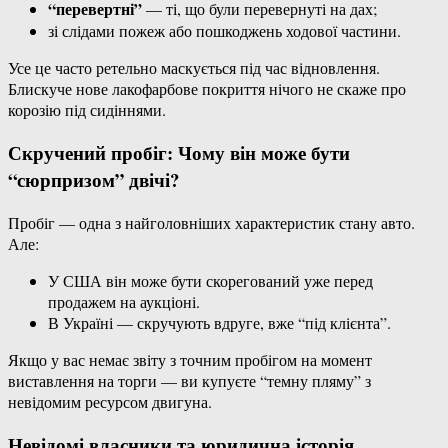
“перевертні”
— ті, що були перевернуті на дах;
зі слідами пожеж або пошкоджень ходової частини.
Усе це часто ретельно маскується під час відновлення.
Блискуче нове лакофарбове покриття нічого не скаже про
корозію під сидіннями.
Скручений пробіг: Чому він може бути
“сюрпризом” двічі?
Пробіг — одна з найголовніших характеристик стану авто.
Але:
У США він може бути скорегований уже перед
продажем на аукціоні.
В Україні — скручують вдруге, вже “під клієнта”.
Якщо у вас немає звіту з точним пробігом на момент
виставлення на торги — ви купуєте “темну пляму” з
невідомим ресурсом двигуна.
Невідомі власники та юридична історія