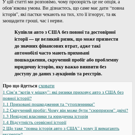
У цій статті ми розповімо, чому прозорість це не опція, а
обов’язкова умова. Ви дізнаєтесь, що саме має дати “повна
історія”, які пастки чекають на тих, хто її ігнорує, та як
заощадити гроші, час і нерви.
Купівля авто з США без повної та достовірної
історії — це великий ризик, що може призвести
до значних фінансових втрат, адже такі
автомобілі часто мають приховані
пошкодження, скручений пробіг або проблемну
юридичну історію, яку важко виявити без
доступу до даних з аукціонів та реєстрів.
Про що йдеться
сховати
1
Сім’я “котів у мішку”: які ризики приховує авто з США без
повної історії?
1.1
Приховані пошкодження та “утопленники”
1.2
Скручений пробіг: Чому він може бути “сюрпризом” двічі?
1.3
Невідомі власники та юридична історія
1.4
Відсутність сервісної історії
2
Що таке “повна історія авто з США” і чому її вимагають
експерти?