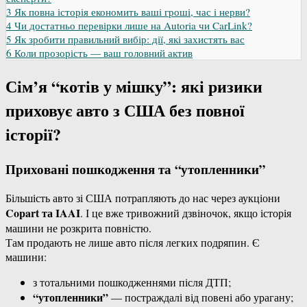
3
Як повна історія економить ваші гроші, час і нерви?
4
Чи достатньо перевірки лише на Autoria чи CarLink?
5
Як зробити правильний вибір: дії, які захистять вас
6
Коли прозорість — ваш головний актив
Сім’я “котів у мішку”: які ризики
приховує авто з США без повної
історії?
Приховані пошкодження та “утопленники”
Більшість авто зі США потрапляють до нас через аукціони
Copart та IAAI
. І це вже тривожний дзвіночок, якщо історія
машини не розкрита повністю.
Там продають не лише авто після легких подряпин. Є
машини:
з тотальними пошкодженнями після ДТП;
“утопленники”
— постраждалі від повені або урагану;