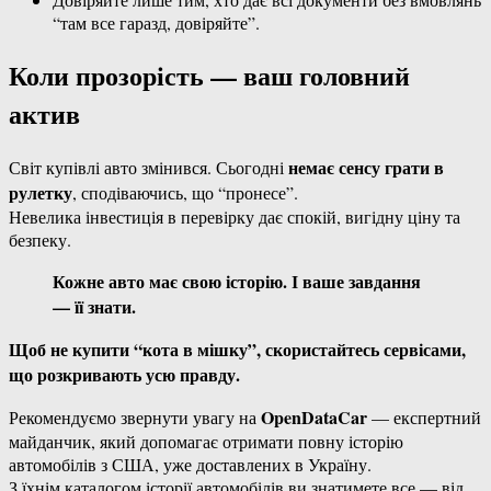
“там все гаразд, довіряйте”.
Коли прозорість — ваш головний
актив
немає сенсу грати в
Світ купівлі авто змінився. Сьогодні
рулетку
, сподіваючись, що “пронесе”.
Невелика інвестиція в перевірку дає спокій, вигідну ціну та
безпеку.
Кожне авто має свою історію. І ваше завдання
— її знати.
Щоб не купити “кота в мішку”, скористайтесь сервісами,
що розкривають усю правду.
OpenDataCar
Рекомендуємо звернути увагу на
— експертний
майданчик, який допомагає отримати повну історію
автомобілів з США, уже доставлених в Україну.
З їхнім каталогом історії автомобілів ви знатимете все — від