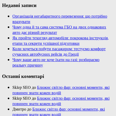
Недавні записи
Організація негабаритного перевезення: що потрібно
врахувати
Чому одна й та сама система ГБО на двох однакових
авто дає різний результат
Як пройти техогляд автомобіля: покрокова інструкція,
етапи та секрети успішної підготовки
Коли хочеться побути пасажиром: тестуємо комфорт
сучасних автобусних рейсів до Греції
Чому ваше авто не хоче їхати на газі: розбираємо
реальну причину
Останні коментарі
Sklep SEO
до
Ближнє світло фар: основні моменти, які
повинен знати кожен водій
Sklep SEO
до
Ближнє світло фар: основні моменти, які
повинен знати кожен водій
Дмитро
до
Ближнє світло фар: основні моменти, які
повинен знати кожен водій