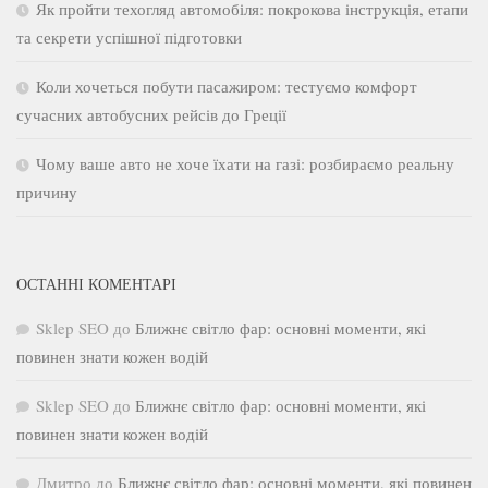
Як пройти техогляд автомобіля: покрокова інструкція, етапи
та секрети успішної підготовки
Коли хочеться побути пасажиром: тестуємо комфорт
сучасних автобусних рейсів до Греції
Чому ваше авто не хоче їхати на газі: розбираємо реальну
причину
ОСТАННІ КОМЕНТАРІ
Sklep SEO
до
Ближнє світло фар: основні моменти, які
повинен знати кожен водій
Sklep SEO
до
Ближнє світло фар: основні моменти, які
повинен знати кожен водій
Дмитро
до
Ближнє світло фар: основні моменти, які повинен