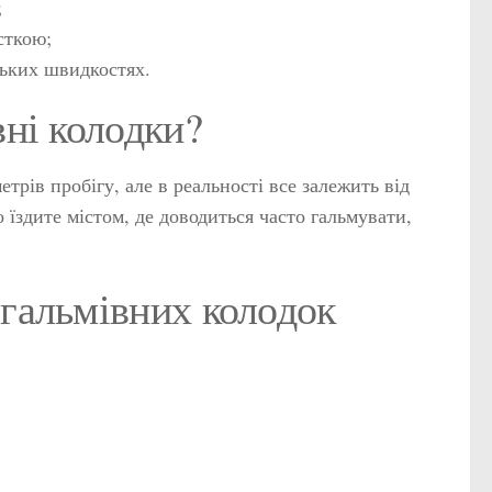
;
сткою;
зьких швидкостях.
вні колодки?
трів пробігу, але в реальності все залежить від
 їздите містом, де доводиться часто гальмувати,
 гальмівних колодок