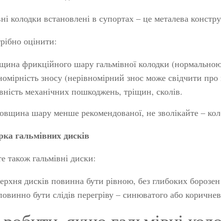
ні колодки встановлені в супортах – це металева констр
рібно оцінити:
щина фрикційного шару гальмівної колодки (нормальною
номірність зносу (нерівномірний знос може свідчити про 
вність механічних пошкоджень, тріщин, сколів.
овщина шару менше рекомендованої, не зволікайте – кол
рка гальмівних дисків
е також гальмівні диски:
ерхня дисків повинна бути рівною, без глибоких борозен 
повинно бути слідів перегріву – синюватого або коричнев
робити, якщо гальмівні кол