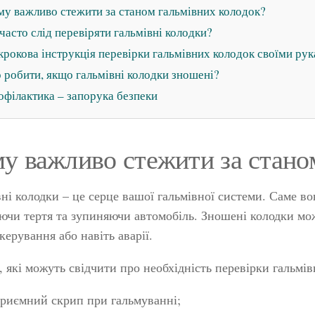
му важливо стежити за станом гальмівних колодок?
часто слід перевіряти гальмівні колодки?
рокова інструкція перевірки гальмівних колодок своїми ру
робити, якщо гальмівні колодки зношені?
філактика – запорука безпеки
у важливо стежити за стано
ні колодки – це серце вашої гальмівної системи. Саме в
ючи тертя та зупиняючи автомобіль. Зношені колодки мож
керування або навіть аварії.
 які можуть свідчити про необхідність перевірки гальмів
риємний скрип при гальмуванні;