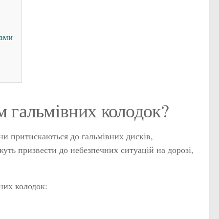
ками
м гальмівних колодок?
они притискаються до гальмівних дисків,
уть призвести до небезпечних ситуацій на дорозі,
них колодок: