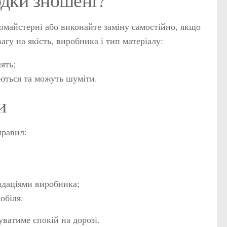
томайстерні або виконайте заміну самостійно, якщо
агу на якість, виробника і тип матеріалу:
ять;
ються та можуть шуміти.
и
правил:
ендаціями виробника;
обіля.
уватиме спокій на дорозі.