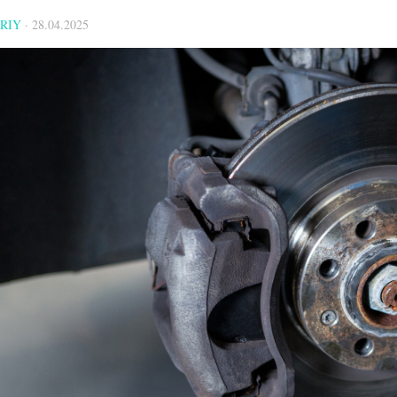
RIY
·
28.04.2025