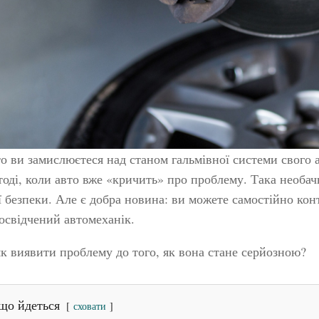
о ви замислюєтеся над станом гальмівної системи свого а
тоді, коли авто вже «кричить» про проблему. Така необа
 безпеки. Але є добра новина: ви можете самостійно кон
освідчений автомеханік.
к виявити проблему до того, як вона стане серйозною?
що йдеться
сховати