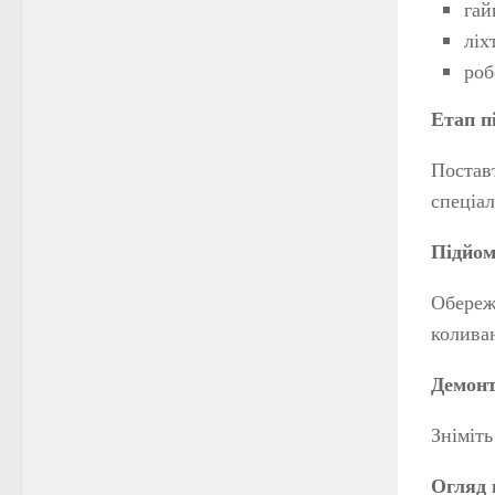
гай
ліх
роб
Етап п
Поставт
спеціал
Підйом
Обережн
колива
Демонт
Зніміть
Огляд 