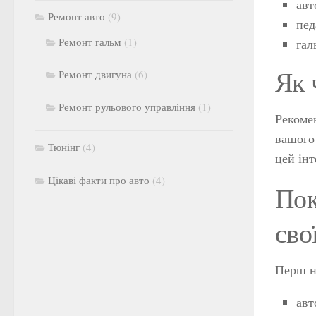
авт
Ремонт авто
(9)
пед
Ремонт гальм
(1)
гал
Як 
Ремонт двигуна
(6)
Ремонт рульового управління
(1)
Рекомен
вашого 
Тюнінг
(4)
цей інт
Цікаві факти про авто
(4)
Пок
сво
Перш н
авт