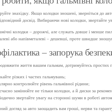
руйте знахідку. Якщо колодки зношені, зверніться до ав
ідповідний досвід. Вибираючи нові колодки, звертайте ув
амічні колодки – дорожчі, але служать довше і менше пил
алеві або напівметалеві – дешевші, проте швидше зношу
філактика – запорука безпек
одовжити життя вашим гальмам, дотримуйтесь простих 
кайте різких і частих гальмувань;
улярно контролюйте рівень гальмівної рідини;
єчасно замінюйте не тільки колодки, а й диски за реком
іодично звертайте увагу на сторонні шуми в роботі автом
ний догляд за авто заощадить вам гроші, нерви та гарант