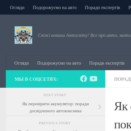
Огляди
Подорожуємо на авто
Поради експертів
Р
Skip to content
Свіжі новини Автосвіту! Все про авто, мото
Огляди
Подорожуємо на авто
Поради експертів
МЫ В СОЦСЕТЯХ:
ПОРАД
NEXT STORY
Як 
Як перевірити акумулятор: поради
досвідченого автовласника
пок
PREVIOUS STORY