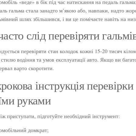
омобіль «веде» в бік під час натискання на педаль гальма
аль гальма стала занадто м’якою або, навпаки, надто жор
ьмівний шлях збільшився, і ви це помічаєте навіть на ни
часто слід перевіряти гальмі
дується перевіряти стан колодок кожні 15-20 тисяч кіломе
стилю водіння та умов експлуатації авто. Якщо ви багато
ервал варто скоротити.
рокова інструкція перевірки
їми руками
іж приступати, підготуйте необхідний інструмент:
омобільний домкрат;