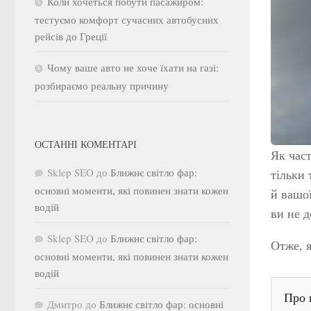
Коли хочеться побути пасажиром:
тестуємо комфорт сучасних автобусних
рейсів до Греції
Чому ваше авто не хоче їхати на газі:
розбираємо реальну причину
ОСТАННІ КОМЕНТАРІ
Як част
Sklep SEO
до
Ближнє світло фар:
тільки 
основні моменти, які повинен знати кожен
й вашої
водій
ви не д
Sklep SEO
до
Ближнє світло фар:
Отже, я
основні моменти, які повинен знати кожен
водій
Про 
Дмитро
до
Ближнє світло фар: основні