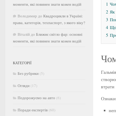
1
Чо
моменти, які повинен знати кожен водій
2
Як 
Володимир
до
Квадроцикли в Україні:
3
Пок
права, категорія, техпаспорт, з якого віку?
4
Що 
Віталій
до
Ближнє світло фар: основні
5
Про
моменти, які повинен знати кожен водій
Чом
КАТЕГОРІЇ
Гальмів
Без рубрики
(5)
створю
Огляди
(17)
втрати 
Подорожуємо на авто
(6)
Ознаки,
неп
Поради експертів
(60)