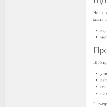
Не ігно
маєте в
кер
мет
Про
Щоб пр
уни
рег
сво
пер
Регуляр