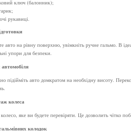
ковий ключ (балонник);
тарик;
очі рукавиці.
ідготовки
е авто на рівну поверхню, увімкніть ручне гальмо. В ідеал
ьні упори для безпеки.
 автомобіля
о підійміть авто домкратом на необхідну висоту. Переко
нь.
аж колеса
 колесо, яке ви будете перевіряти. Це дозволить чітко поб
гальмівних колодок