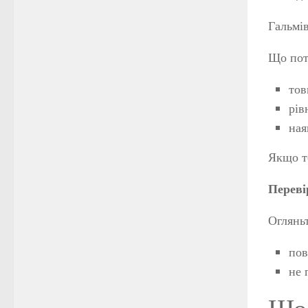
Гальмів
Що пот
тов
рів
ная
Якщо т
Переві
Огляньт
пов
не 
Що 