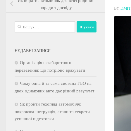
Як обрати автомобіль для всієї родини:
поради з досвіду
BY
DMIT
Пошук:
НЕДАВНІ ЗАПИСИ
Організація негабаритного
перевезення: що потрібно врахувати
Чому одна й та сама система ГБО на
двох однакових авто дає різний результат
Як пройти техогляд автомобіля:
покрокова інструкція, етапи та секрети
успішної підготовки