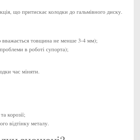
укція, що притискає колодки до гальмівного диску.
 вважається товщина не менше 3-4 мм);
проблеми в роботі супорта);
одки час міняти.
та корозії;
ого відтінку металу.
одки зношені?