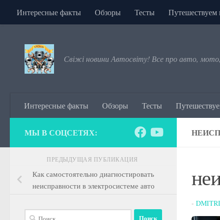
Интересные факты
Обзоры
Тесты
Путешествуем 
Перейти к содержимому
Свіжі новини Автосвіту! Все про авто, мото
Интересные факты
Обзоры
Тесты
Путешествуе
МЫ В СОЦСЕТЯХ:
НЕИСП
ПРЕДЫДУЩАЯ ПУБЛИКАЦИЯ
неи
Как самостоятельно диагностировать
неисправности в электросистеме авто
-
DMITR
Найти: