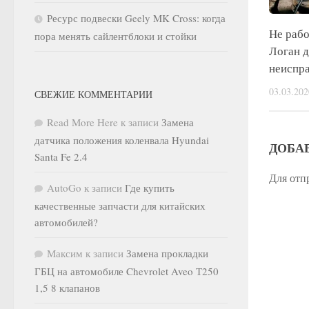
Ресурс подвески Geely MK Cross: когда
Не рабо
пора менять сайлентблоки и стойки
Логан д
неиспр
03.03.202
СВЕЖИЕ КОММЕНТАРИИ
Read More Here
к записи
Замена
датчика положения коленвала Hyundai
ДОБА
Santa Fe 2.4
Для отп
AutoGo
к записи
Где купить
качественные запчасти для китайских
автомобилей?
Максим
к записи
Замена прокладки
ГБЦ на автомобиле Chevrolet Aveo Т250
1,5 8 клапанов