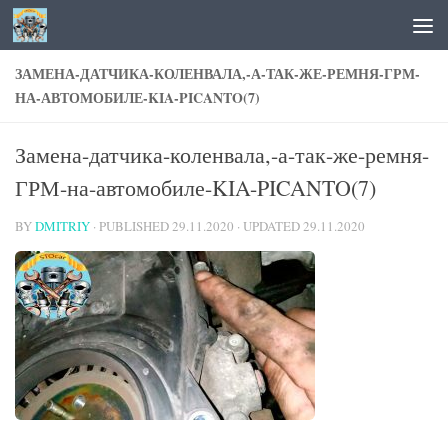
Skip to content
ЗАМЕНА-ДАТЧИКА-КОЛЕНВАЛА,-А-ТАК-ЖЕ-РЕМНЯ-ГРМ-
НА-АВТОМОБИЛЕ-KIA-PICANTO(7)
Замена-датчика-коленвала,-а-так-же-ремня-
ГРМ-на-автомобиле-KIA-PICANTO(7)
BY
DMITRIY
· PUBLISHED
29.11.2020
· UPDATED
29.11.2020