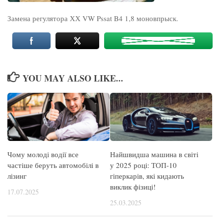
Замена регулятора ХХ VW Pssat B4 1,8 моновпрыск.
YOU MAY ALSO LIKE...
Чому молоді водії все
Найшвидша машина в світі
частіше беруть автомобілі в
у 2025 році: ТОП-10
лізинг
гіперкарів, які кидають
виклик фізиці!
17.07.2025
25.03.2025