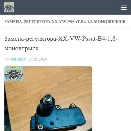
Skip to content
ЗАМЕНА-РЕГУЛЯТОРА-ХХ-VW-PSSAT-B4-1,8-МОНОВПРЫСК
Замена-регулятора-ХХ-VW-Pssat-B4-1,8-
моновпрыск
BY
DMITRIY
·
27.02.2020