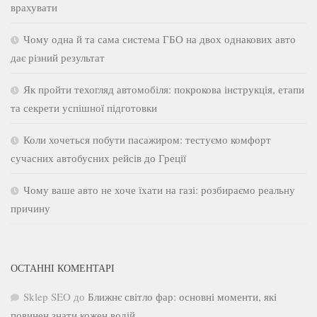
врахувати
Чому одна й та сама система ГБО на двох однакових авто
дає різний результат
Як пройти техогляд автомобіля: покрокова інструкція, етапи
та секрети успішної підготовки
Коли хочеться побути пасажиром: тестуємо комфорт
сучасних автобусних рейсів до Греції
Чому ваше авто не хоче їхати на газі: розбираємо реальну
причину
ОСТАННІ КОМЕНТАРІ
Sklep SEO
до
Ближнє світло фар: основні моменти, які
повинен знати кожен водій